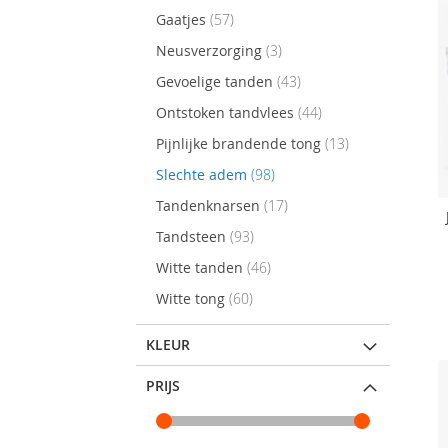
items
Gaatjes
57
items
Neusverzorging
3
items
Gevoelige tanden
43
items
Ontstoken tandvlees
44
items
Pijnlijke brandende tong
13
items
Slechte adem
98
items
Tandenknarsen
17
items
Tandsteen
93
items
Witte tanden
46
items
Witte tong
60
KLEUR
PRIJS