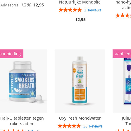
Natuurlijke Mondolie
nano-hy
Speciale
15,80
12,95
Adviesprijs
acti
Rating:
prijs
2
Reviews
Rating:
100%
In winkelwagen
12,95
In winkelwagen
In winkelwagen
In winkelwagen
Hali-Q tabletten tegen
OxyFresh Mondwater
Juli
rokers adem
To
Rating:
38
Reviews
Rating:
Rating:
97%