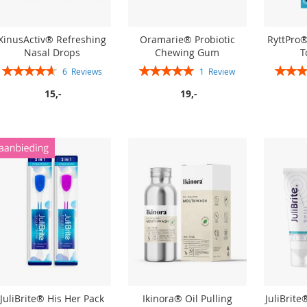
XinusActiv® Refreshing
Oramarie® Probiotic
RyttPro®
Nasal Drops
Chewing Gum
T
Rating:
Rating:
Rating:
6
Reviews
1
Review
93%
100%
15,-
19,-
In winkelwagen
In winkelwagen
In winkelwagen
In winkelwagen
JuliBrite® His Her Pack
Ikinora® Oil Pulling
JuliBrit