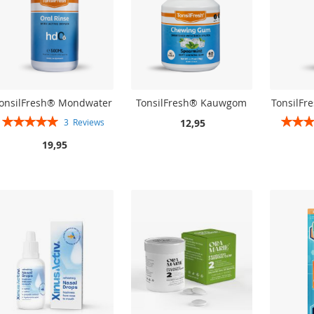
onsilFresh® Mondwater
TonsilFresh® Kauwgom
TonsilF
Rating:
Rating:
12,95
3
Reviews
100%
19,95
In winkelwagen
In winkelwagen
In winkelwagen
In winkelwagen