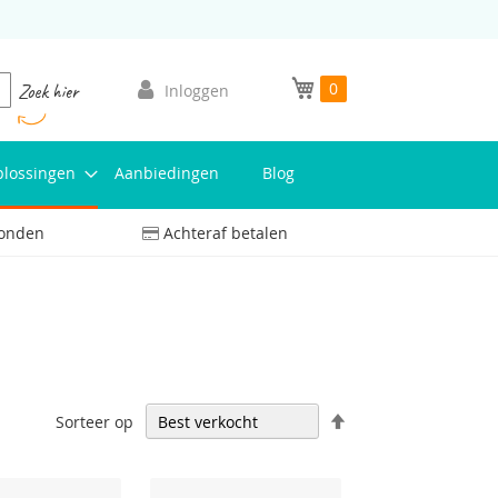
Mijn winkelwagen
0
oeken
Zoek hier
Inloggen
lossingen
Aanbiedingen
Blog
zonden
Achteraf betalen
Aflopend
Sorteer op
sorteren