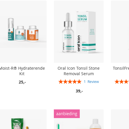
Moist-R® Hydraterende
Oral Icon Tonsil Stone
TonsilFr
Kit
Removal Serum
Rating:
Rating:
25,-
1
Review
100%
39,-
In winkelwagen
In winkelwagen
In winkelwagen
In winkelwagen