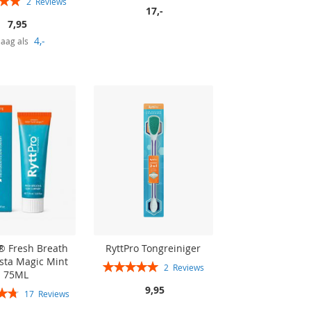
2
Reviews
17,-
100%
7,95
4,-
laag als
® Fresh Breath
RyttPro Tongreiniger
sta Magic Mint
Rating:
2
Reviews
75ML
100%
9,95
17
Reviews
96%