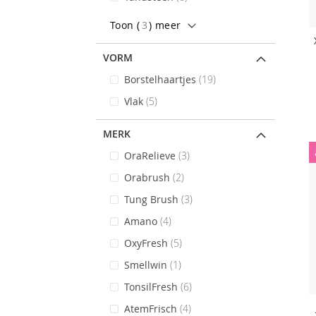
Toon (
3
) meer
VORM
items
Borstelhaartjes
19
items
Vlak
5
MERK
items
OraRelieve
3
items
Orabrush
2
items
Tung Brush
3
items
Amano
4
items
OxyFresh
5
stuk
Smellwin
1
items
TonsilFresh
6
items
AtemFrisch
4