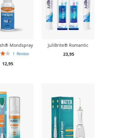
resh® Mondspray
JuliBrite® Romantic
23,95
1
Review
80%
12,95