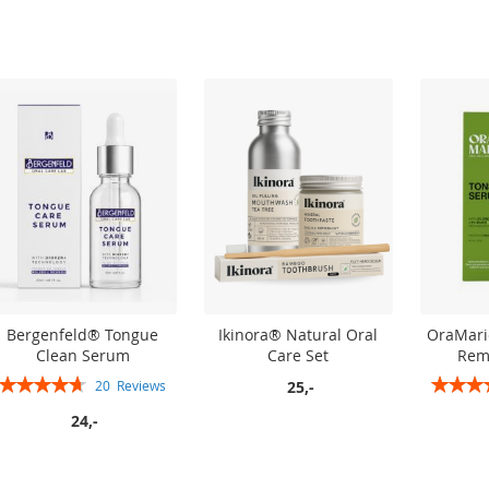
In winkelwagen
In winkelwagen
In winkelwagen
In winkelwagen
Bergenfeld® Tongue
Ikinora® Natural Oral
OraMari
Clean Serum
Care Set
Rem
Rating:
Rating:
25,-
20
Reviews
94%
24,-
In winkelwagen
In winkelwagen
In winkelwagen
In winkelwagen