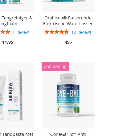
 Tongreiniger &
Oral Icon® Pulserende
ongfoam
Elektrische Waterflosser
Rating:
1
Review
10
Reviews
100%
96%
11,95
49,-
e® Tandpasta met
GoneGarlic™ Anti