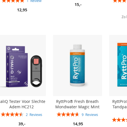
1
Review
15,-
100%
12,95
In winkelwagen
In winkelwagen
Zo 
In winkelwagen
In winkelwagen
aliQ Tester Voor Slechte
RyttPro® Fresh Breath
RyttPro
Adem HC212
Mondwater Magic Mint
Tandpa
Rating:
Rating:
2
Reviews
9
Reviews
Rating:
90%
93%
39,-
14,95