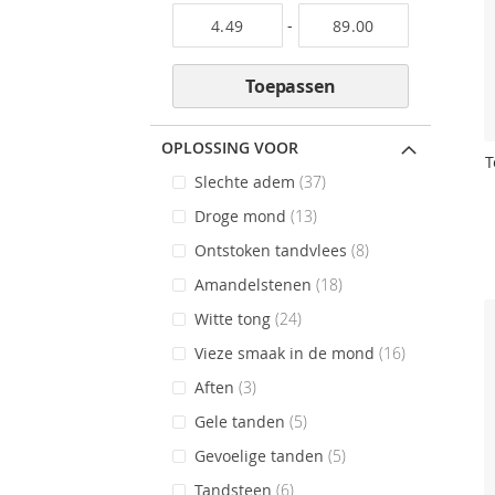
-
Toepassen
OPLOSSING VOOR
T
items
Slechte adem
37
items
Droge mond
13
items
Ontstoken tandvlees
8
items
Amandelstenen
18
items
Witte tong
24
items
Vieze smaak in de mond
16
items
Aften
3
items
Gele tanden
5
items
Gevoelige tanden
5
items
Tandsteen
6