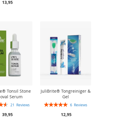
13,95
e® Tonsil Stone
JuliBrite® Tongreiniger &
oval Serum
Gel
Rating:
21
Reviews
6
Reviews
92%
100%
39,95
12,95