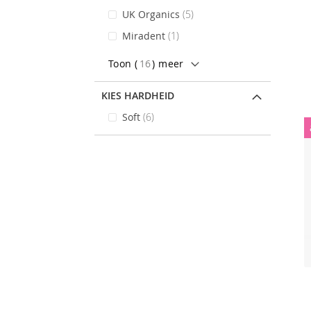
items
UK Organics
5
stuk
Miradent
1
Toon (
16
) meer
KIES HARDHEID
items
Soft
6