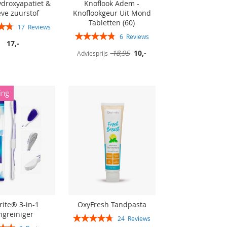
droxyapatiet &
Knoflook Adem -
eve zuurstof
Knoflookgeur Uit Mond
Tabletten (60)
17
Reviews
Rating:
96%
6
Reviews
17,-
97%
Speciale
18,95
10,-
Adviesprijs
prijs
Brite® 3-in-1
OxyFresh Tandpasta
ngreiniger
Rating:
24
Reviews
95%