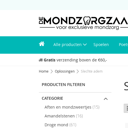
Alle producten
Spoelen
Poet
Gratis
verzending boven de €60,-
Home
Oplossingen
Slechte adem
PRODUCTEN FILTEREN
CATEGORIE
items
Aften en mondzweertjes
15
items
Amandelstenen
16
items
Droge mond
61