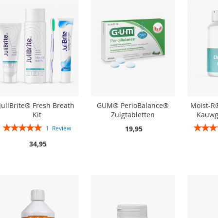
JuliBrite® Fresh Breath
GUM® PerioBalance®
Moist-R
Kit
Zuigtabletten
Kauwg
Rating:
Rating:
19,95
1
Review
100%
34,95
In winkelwagen
In winkelwagen
In winkelwagen
In winkelwagen