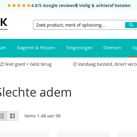
4.8/5
Google reviews
🔒 Veilig & achteraf betalen
Z
Zoeken
sen
Rageren & Flossen
Tongreinigen
Diversen
Op
Niet goed = Geld terug
Vandaag besteld, direct ver
Slechte adem
Bekijken
Rooster
Lijst
Items
1
-
48
van
98
als