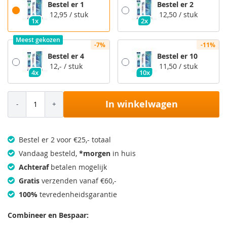
Bestel er 1
Bestel er 2
12,95
/ stuk
12,50
/ stuk
1x
2x
Meest gekozen
-7%
-11%
Bestel er 4
Bestel er 10
12,-
/ stuk
11,50
/ stuk
4x
10x
In winkelwagen
Bestel er 2 voor €25,- totaal
Vandaag besteld,
*morgen
in huis
Achteraf
betalen mogelijk
Gratis
verzenden vanaf €60,-
100%
tevredenheidsgarantie
Combineer en Bespaar: