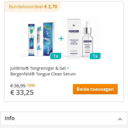
Bundelvoordeel
€ 3,70
1x
1x
JuliBrite® Tongreiniger & Gel
+
Bergenfeld® Tongue Clean Serum
€ 36,95
-10%
Beide toevoegen
€ 33,25
Info