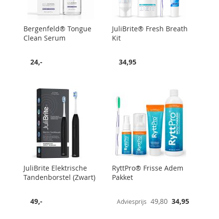
Bergenfeld® Tongue
JuliBrite® Fresh Breath
Clean Serum
Kit
24,-
34,95
JuliBrite Elektrische
RyttPro® Frisse Adem
Tandenborstel (Zwart)
Pakket
Speciale
49,-
49,80
34,95
Adviesprijs
prijs