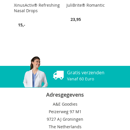
XinusActiv® Refreshing
JuliBrite® Romantic
Nasal Drops
23,95
15,-
Gratis verzenden
Vanaf 60 Euro
Adresgegevens
A&E Goodies
Peizerweg 97 M1
9727 AJ Groningen
The Netherlands