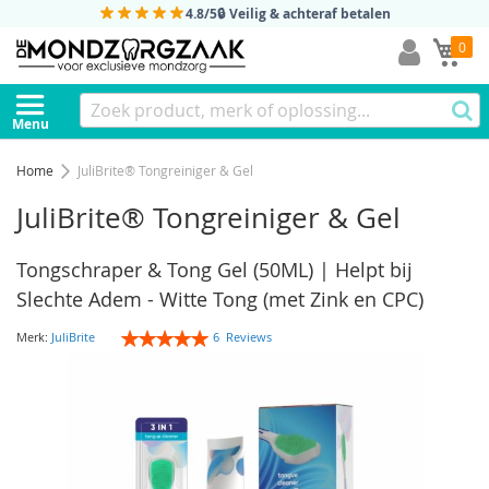
4.8/5
🔒 Veilig & achteraf betalen
Mi
0
Menu
Home
JuliBrite® Tongreiniger & Gel
JuliBrite® Tongreiniger & Gel
Tongschraper & Tong Gel (50ML) | Helpt bij
Slechte Adem - Witte Tong (met Zink en CPC)
Rating:
Merk:
JuliBrite
6
Reviews
100
100
% of