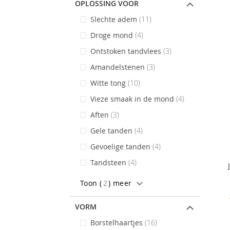
OPLOSSING VOOR
items
Slechte adem
11
items
Droge mond
4
items
Ontstoken tandvlees
3
items
Amandelstenen
3
items
Witte tong
10
items
Vieze smaak in de mond
4
items
Aften
3
items
Gele tanden
4
items
Gevoelige tanden
4
items
Tandsteen
4
Toon (
2
) meer
VORM
items
Borstelhaartjes
16