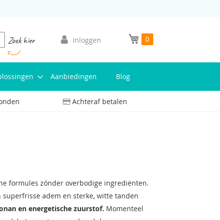
Mijn winkelwagen
0
oeken
Zoek hier
Inloggen
lossingen
Aanbiedingen
Blog
zonden
Achteraf betalen
 formules zónder overbodige ingrediënten.
n superfrisse adem en sterke, witte tanden
onan en energetische zuurstof.
Momenteel