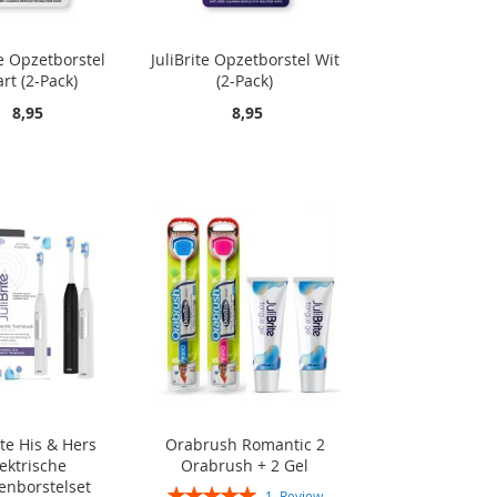
te Opzetborstel
JuliBrite Opzetborstel Wit
rt (2-Pack)
(2-Pack)
8,95
8,95
ite His & Hers
Orabrush Romantic 2
ektrische
Orabrush + 2 Gel
enborstelset
Rating:
1
Review