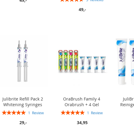
49,-
93%
49,-
In winkelwagen
In winkelwagen
In winkelwagen
In winkelwagen
Julibrite Refill Pack 2
OraBrush Family 4
JuliB
Whitening Syringes
Orabrush + 4 Gel
Reinig
Rating:
Rating:
1
Review
1
Review
100%
100%
29,-
34,95
In winkelwagen