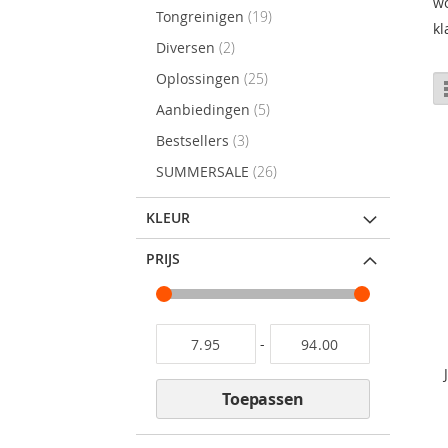
w
items
Tongreinigen
19
kl
items
Diversen
2
items
Oplossingen
25
items
Aanbiedingen
5
items
Bestsellers
3
items
SUMMERSALE
26
KLEUR
PRIJS
-
Toepassen