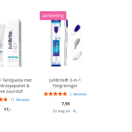
e® Tandpasta met
JuliBrite® 3-in-1
droxyapatiet &
Tongreiniger
eve zuurstof
Rating:
2
Reviews
100%
17
Reviews
7,95
96%
17,-
4,-
Zo laag als