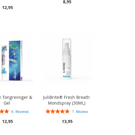
8,95
93%
12,95
® Tongreiniger &
JuliBrite® Fresh Breath
Gel
Mondspray (30ML)
Rating:
6
Reviews
1
Review
100%
100%
12,95
13,95