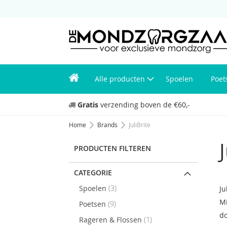
Alle producten
Spoelen
Poet
Gratis
verzending boven de €60,-
Home
Brands
JuliBrite
PRODUCTEN FILTEREN
CATEGORIE
items
Spoelen
3
Ju
Mi
items
Poetsen
9
do
stuk
Rageren & Flossen
1