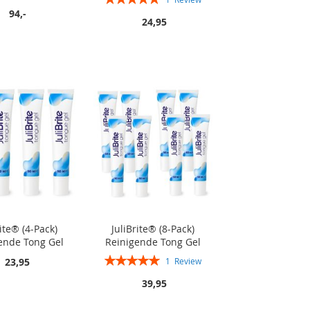
100%
94,-
24,95
rite® (4-Pack)
JuliBrite® (8-Pack)
ende Tong Gel
Reinigende Tong Gel
Rating:
23,95
1
Review
100%
39,95