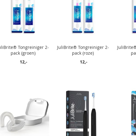
uliBrite® Tongreiniger 2-
JuliBrite® Tongreiniger 2-
JuliBrite
pack (groen)
pack (roze)
pa
12,-
12,-
In winkelwagen
In winkelwagen
In winkelwagen
In winkelwagen