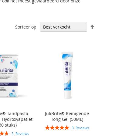
ar ook het meest gewaardeerd door onze
Aflopend
Sorteer op
sorteren
ite® Tandpasta
JuliBrite® Reinigende
n Hydroxyapatiet
Tong Gel (50ML)
60 stuks)
Rating:
3
Reviews
100%
3
Reviews