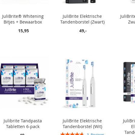
JuliBrite® Whitening
JuliBrite Elektrische
JuliBri
Bitjes + Bewaarbox
Tandenborstel (Zwart)
Zwa
15,95
49,-
In winkelwagen
In winkelwagen
In winkelwagen
In winkelwagen
Julibrite Tandpasta
JuliBrite Elektrische
JuliBr
Tabletten 6-pack
Tandenborstel (Wit)
El
Tand
Rating:
3
Reviews