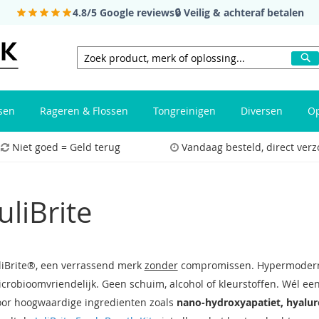
4.8/5
Google reviews
🔒 Veilig & achteraf betalen
Z
Zoeken
sen
Rageren & Flossen
Tongreinigen
Diversen
Op
Niet goed = Geld terug
Vandaag besteld, direct ver
JuliBrite
liBrite®, een verrassend merk
zonder
compromissen. Hypermoderne
crobioomvriendelijk. Geen schuim, alcohol of kleurstoffen. Wél ee
or hoogwaardige ingredienten zoals
nano-hydroxyapatiet, hyalur