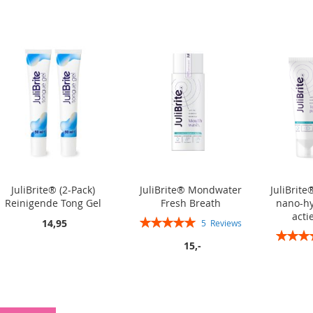
In winkelwagen
JuliBrite®️ (2-Pack)
JuliBrite® Mondwater
JuliBrit
Reinigende Tong Gel
Fresh Breath
nano-hy
acti
Rating:
14,95
5
Reviews
Rating:
100%
15,-
In winkelwagen
In winkelwagen
In winkelwagen
In winkelwagen