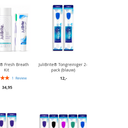
e® Fresh Breath
JuliBrite® Tongreiniger 2-
Kit
pack (blauw)
12,-
1
Review
100%
34,95