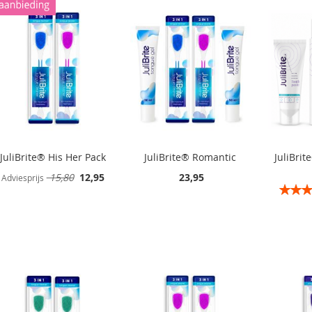
JuliBrite® His Her Pack
JuliBrite® Romantic
JuliBrit
Speciale
15,80
12,95
23,95
Adviesprijs
Rating:
prijs
In winkelwagen
In winkelwagen
In winkelwagen
In winkelwagen