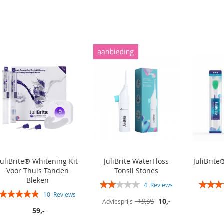
In winkelwagen
In winkelwagen
In winkelwagen
In winkelwagen
JuliBrite® Whitening Kit
JuliBrite WaterFloss
JuliBrite
Voor Thuis Tanden
Tonsil Stones
Bleken
Rating:
Rating:
4
Reviews
Rating:
40%
10
Reviews
Speciale
19,95
10,-
Adviesprijs
96%
prijs
59,-
In winkelwagen
In winkelwagen
In winkelwagen