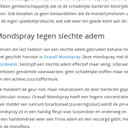
bben gemeenschappelijk dat ze de schadelijke bacteriën bestrij
ten. Ook bevatten ze geen bestanddelen die de mondslijmvliezen u
 de eigen speekselproductie, wat ook weer ten goede komt aan d
ondspray tegen slechte adem
nsen die last hebben van een slechte adem gebruiken behalve 
el geschikt hiervoor is
Oravall Mondspray
. Deze mondspray, met d
ondwater
, bestrijdt een slechte adem effectief maar veilig. Uiter
erboven genoemde voorwaarden: geen schadelijke stoffen maar een
n een actieve zuurstofformule.
e maskeert de geur niet, maar neutraliseert de door bacteriën ge
leculair niveau. Oravall Mondspray heeft een hogere concentrati
or middel van natrium bicarbonaat (zuiveringszout) wordt de pH
ndspray zit in een handig flesje voor tussendoor en onderweg en 
 een handomdraai weer een frisse adem en een verzorgd gebit, met 
n de mondflora.