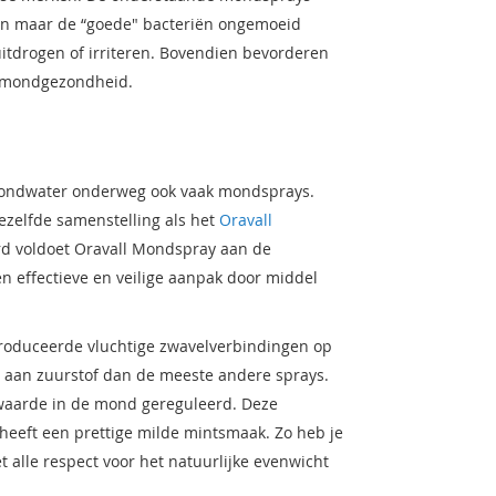
den maar de “goede" bacteriën ongemoeid
itdrogen of irriteren. Bovendien bevorderen
e mondgezondheid.
mondwater onderweg ook vaak mondsprays.
ezelfde samenstelling als het
Oravall
aard voldoet Oravall Mondspray aan de
 effectieve en veilige aanpak door middel
produceerde vluchtige zwavelverbindingen op
e aan zuurstof dan de meeste andere sprays.
-waarde in de mond gereguleerd. Deze
heeft een prettige milde mintsmaak. Zo heb je
alle respect voor het natuurlijke evenwicht