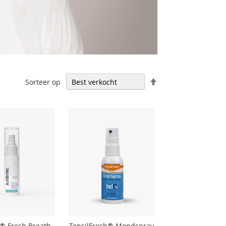
Aflopend
Sorteer op
sorteren
e® Fresh Breath
TonsilFresh® Mondspray