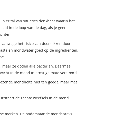
n er tal van situaties denkbaar waarin het
eld in de loop van de dag, als je geen
achten.
 vanwege het risico van doorslikken door
ndpasta en mondwater goed op de ingrediënten.
ne.
en, maar ze doden alle bacteriën. Daarmee
nwicht in de mond in ernstige mate verstoord.
 gezonde mondholte niet ten goede, maar met
 irriteert de zachte weefsels in de mond.
erse merken. De onderstaande mondsprays