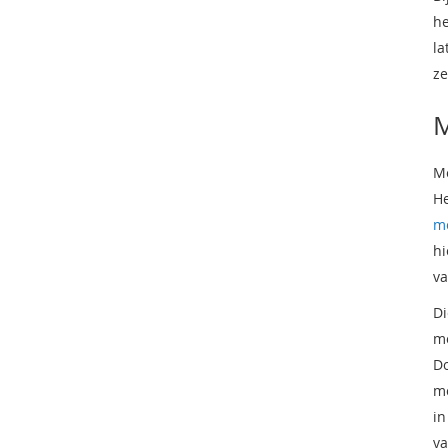
he
la
ze
M
Me
He
m
hi
va
Di
mo
Do
mo
in
va