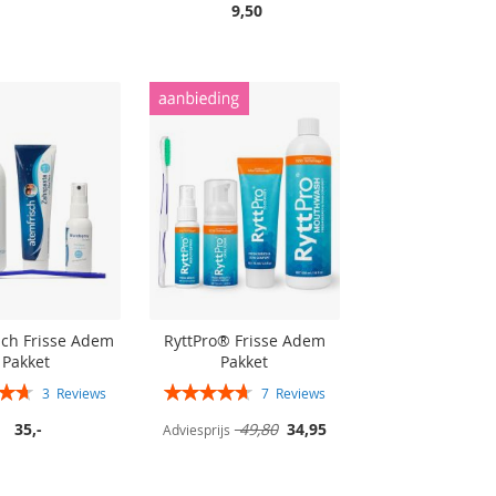
9,50
sch Frisse Adem
RyttPro® Frisse Adem
Pakket
Pakket
Rating:
3
Reviews
7
Reviews
93%
94%
Speciale
35,-
49,80
34,95
Adviesprijs
prijs