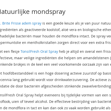
atuurlijke mondspray
. Brite Frisse adem spray
is een goede keuze als je van puur natuu
grediënten als geactiveerde koolstof, aloë vera en biologische ethe
hadelijke bacteriën maar houden de mondflora intact. De spray ve
permuntolie en mentholkristallen zorgen direct voor een extra fri
t een flesje
TonsilFresh Oral Spray
heb je altijd en overal een fri
fectieve, maar veilige ingrediënten die helpen om amandelstenen (
inkende brokjes in de keel een veel voorkomende oorzaak zijn van
t hoofdbestanddeel is een hoge dosering actieve zuurstof op basis 
cennia lang gebruikt wordt voor drinkwaterzuivering. De actieve z
idatie de door bacteriën afgescheiden stinkende zwavelverbinding
nsilFresh Oral Spray helpt eveneens bij tijdelijke vormen van een 
oflook, uien of teveel alcohol. De effectieve bestrijding van bacter
n de mondflora in tact en kan dan ook zo vaak worden gebruikt als