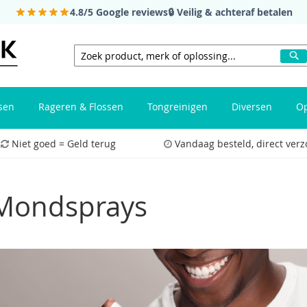
4.8/5
Google reviews
🔒 Veilig & achteraf betalen
Z
Zoeken
sen
Rageren & Flossen
Tongreinigen
Diversen
Op
Niet goed = Geld terug
Vandaag besteld, direct ver
Mondsprays