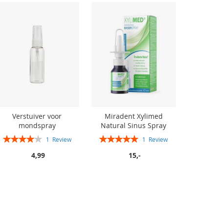
Verstuiver voor
Miradent Xylimed
mondspray
Natural Sinus Spray
Rating:
Rating:
1
Review
1
Review
80%
100%
4,99
15,-
innenkort
innenkort
verbaar
verbaar