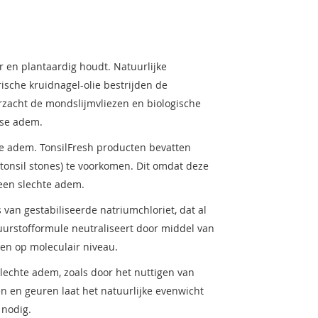
r en plantaardig houdt. Natuurlijke
rische kruidnagel-olie bestrijden de
rzacht de mondslijmvliezen en biologische
sse adem.
sse adem. TonsilFresh producten bevatten
tonsil stones) te voorkomen. Dit omdat deze
 een slechte adem.
van gestabiliseerde natriumchloriet, dat al
uurstofformule neutraliseert door middel van
en op moleculair niveau.
slechte adem, zoals door het nuttigen van
iën en geuren laat het natuurlijke evenwicht
 nodig.