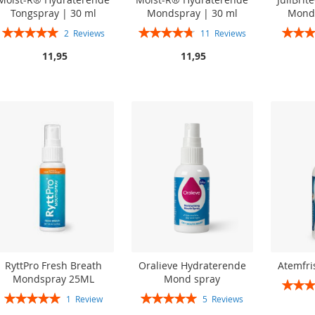
Tongspray | 30 ml
Mondspray | 30 ml
Monds
Rating:
Rating:
Rating:
2
Reviews
11
Reviews
100%
95%
11,95
11,95
In winkelwagen
In winkelwagen
In winkelwagen
In winkelwagen
RyttPro Fresh Breath
Oralieve Hydraterende
Atemfr
Mondspray 25ML
Mond spray
Rating:
Rating:
Rating:
1
Review
5
Reviews
100%
100%