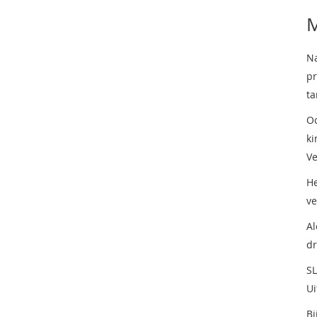
M
Na
pr
ta
Oo
ki
Ve
He
ve
Al
dr
SL
Ui
Bi