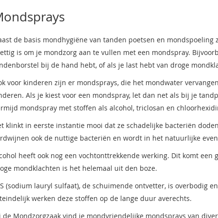
ondsprays
ast de basis mondhygiëne van tanden poetsen en mondspoeling zij
ettig is om je mondzorg aan te vullen met een mondspray. Bijvoorbe
ndenborstel bij de hand hebt, of als je last hebt van droge mondkl
k voor kinderen zijn er mondsprays, die het mondwater vervangen
nderen. Als je kiest voor een mondspray, let dan net als bij je ta
rmijd mondspray met stoffen als alcohol, triclosan en chloorhexidi
t klinkt in eerste instantie mooi dat ze schadelijke bacteriën dod
rdwijnen ook de nuttige bacteriën en wordt in het natuurlijke eve
cohol heeft ook nog een vochtonttrekkende werking. Dit komt een
oge mondklachten is het helemaal uit den boze.
S (sodium lauryl sulfaat), de schuimende ontvetter, is overbodig en
teindelijk werken deze stoffen op de lange duur averechts.
j de Mondzorgzaak vind je mondvriendelijke mondsprays van div