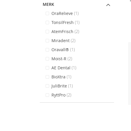
MERK
stuk
OraRelieve
1
stuk
TonsilFresh
1
items
AtemFrisch
2
items
Miradent
2
stuk
Oravall®
1
items
Moist-R
2
stuk
AE Dental
1
stuk
BioXtra
1
stuk
JuliBrite
1
items
RyttPro
2