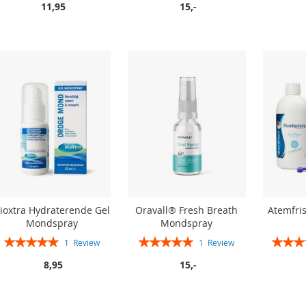
11,95
15,-
In winkelwagen
In winkelwagen
In winkelwagen
In winkelwagen
ioxtra Hydraterende Gel
Oravall® Fresh Breath
Atemfri
Mondspray
Mondspray
Rating:
Rating:
Rating:
1
Review
1
Review
100%
100%
8,95
15,-
In winkelwagen
In winkelwagen
In winkelwagen
In winkelwagen