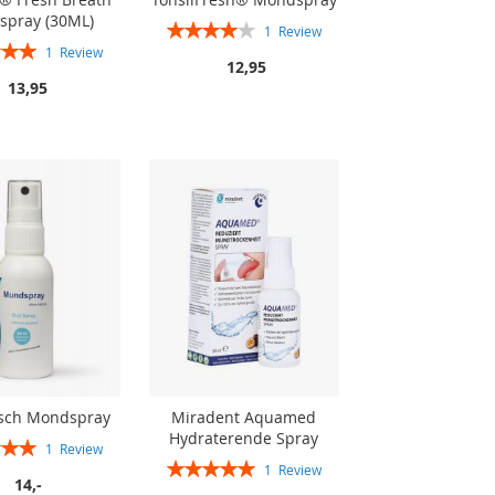
pray (30ML)
Rating:
1
Review
80%
1
Review
12,95
100%
13,95
isch Mondspray
Miradent Aquamed
Hydraterende Spray
1
Review
Rating:
100%
1
Review
14,-
100%