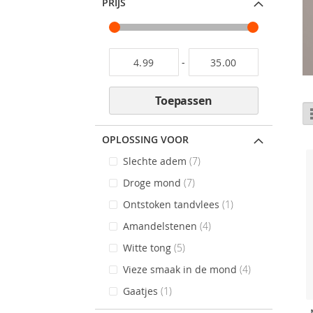
PRIJS
-
Toepassen
OPLOSSING VOOR
items
Slechte adem
7
items
Droge mond
7
stuk
Ontstoken tandvlees
1
items
Amandelstenen
4
items
Witte tong
5
items
Vieze smaak in de mond
4
stuk
Gaatjes
1