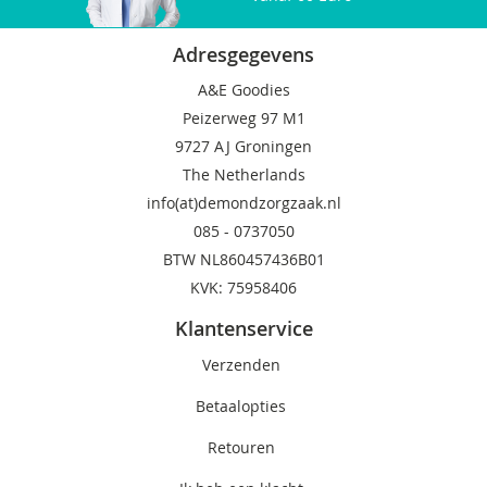
Adresgegevens
A&E Goodies
Peizerweg 97 M1
9727 AJ Groningen
The Netherlands
info(at)demondzorgzaak.nl
085 -
0737050
BTW NL860457436B01
KVK: 75958406
Klantenservice
Verzenden
Betaalopties
Retouren