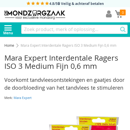
4.8/5
🔒 Veilig & achteraf betalen
Mi
0
Menu
Home
Mara Expert Interdentale Ragers ISO 3 Medium Fijn 0,6 mm
Mara Expert Interdentale Ragers
ISO 3 Medium Fijn 0,6 mm
Voorkomt tandvleesontstekingen en gaatjes door
de doorbloeding van het tandvlees te stimuleren
Merk:
Mara Expert