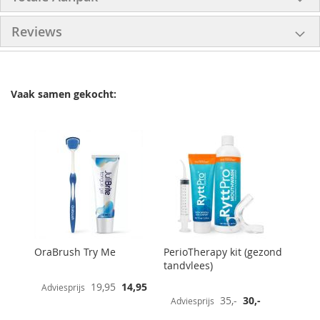
Reviews
Vaak samen gekocht:
OraBrush Try Me
PerioTherapy kit (gezond
tandvlees)
Speciale
19,95
14,95
Adviesprijs
prijs
Speciale
35,-
30,-
Adviesprijs
prijs