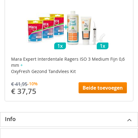
1x
1x
Mara Expert Interdentale Ragers ISO 3 Medium Fijn 0,6
mm
+
OxyFresh Gezond Tandvlees Kit
€ 41,95
-10%
Beide toevoegen
€ 37,75
Info