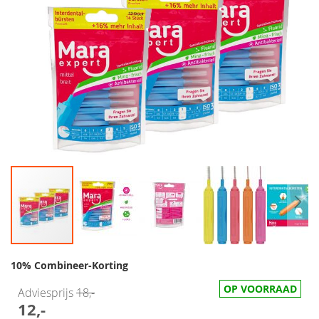
10% Combineer-Korting
OP VOORRAAD
Adviesprijs
18,-
12,-
Speciale