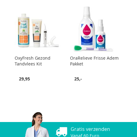
OxyFresh Gezond
OraRelieve Frisse Adem
Tandvlees Kit
Pakket
29,95
25,-
Gratis verzenden
Vanaf 60 Euro