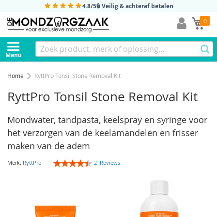
4.8/5
🔒 Veilig & achteraf betalen
Mi
0
Menu
Home
RyttPro Tonsil Stone Removal Kit
RyttPro Tonsil Stone Removal Kit
Mondwater, tandpasta, keelspray en syringe voor
het verzorgen van de keelamandelen en frisser
maken van de adem
Rating:
Merk:
RyttPro
2
Reviews
90
100
% of