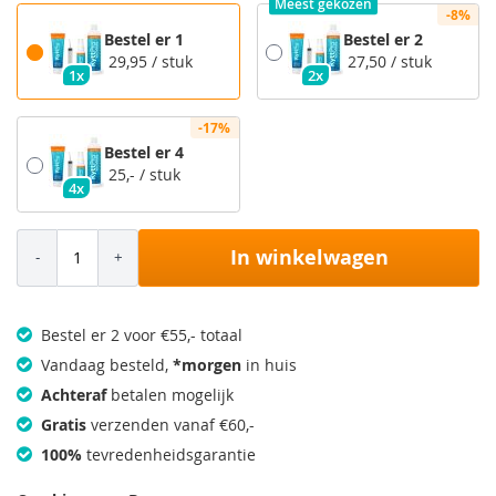
Meest gekozen
-8%
Bestel er 1
Bestel er 2
29,95
/ stuk
27,50
/ stuk
1x
2x
-17%
Bestel er 4
25,-
/ stuk
4x
In winkelwagen
Bestel er 2 voor €55,- totaal
Vandaag besteld,
*morgen
in huis
Achteraf
betalen mogelijk
Gratis
verzenden vanaf €60,-
100%
tevredenheidsgarantie