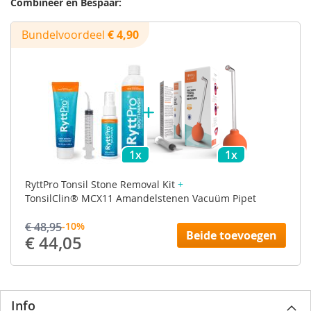
Combineer en Bespaar:
Bundelvoordeel
€ 4,90
1x
1x
RyttPro Tonsil Stone Removal Kit
+
TonsilClin® MCX11 Amandelstenen Vacuüm Pipet
€ 48,95
-10%
Beide toevoegen
€ 44,05
Info