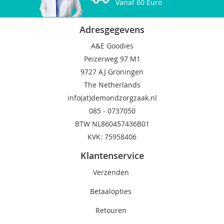
Vanaf 60 Euro
Adresgegevens
A&E Goodies
Peizerweg 97 M1
9727 AJ Groningen
The Netherlands
info(at)demondzorgzaak.nl
085 -
0737050
BTW NL860457436B01
KVK: 75958406
Klantenservice
Verzenden
Betaalopties
Retouren