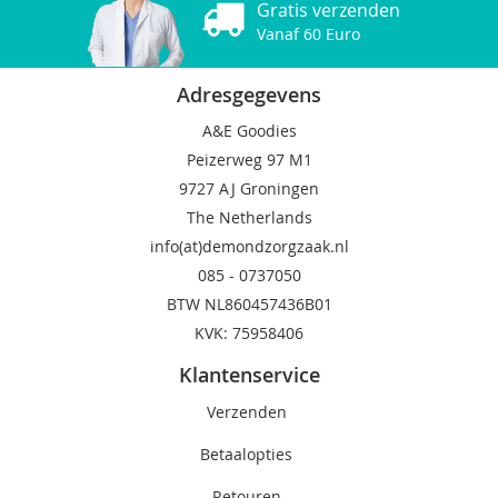
Gratis verzenden
Vanaf 60 Euro
Adresgegevens
A&E Goodies
Peizerweg 97 M1
9727 AJ Groningen
The Netherlands
info(at)demondzorgzaak.nl
085 -
0737050
BTW NL860457436B01
KVK: 75958406
Klantenservice
Verzenden
Betaalopties
Retouren