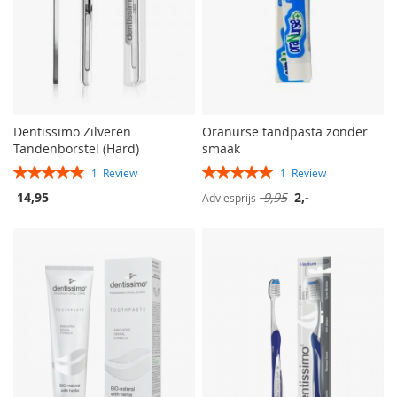
Dentissimo Zilveren
Oranurse tandpasta zonder
Tandenborstel (Hard)
smaak
Rating:
Rating:
1
Review
1
Review
100%
100%
Speciale
14,95
9,95
2,-
Adviesprijs
prijs