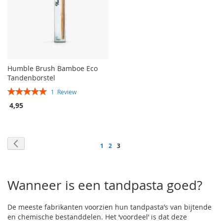
Humble Brush Bamboe Eco
Tandenborstel
Rating:
1
Review
100%
4,95
Pagina
Pagina
Vorige
Pagina
Pagina
Je
1
2
3
leest
momenteel
Wanneer is een tandpasta goed?
pagina
De meeste fabrikanten voorzien hun tandpasta’s van bijtende
en chemische bestanddelen. Het ‘voordeel’ is dat deze