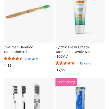
OxyFresh Bamboo
RyttPro Fresh Breath
Tandenborstel
Tandpasta Gentle Mint
(100ML)
Rating:
2
Reviews
Rating:
90%
4
Reviews
4,95
100%
17,95