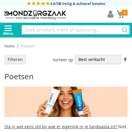
4.8/5
🔒 Veilig & achteraf betalen
Mi
0
Menu
Home
Poetsen
Af
Filteren
Sorteer op
so
Poetsen
Sta jij wel eens stil bij wat er eigenlijk in je tandpasta zit?
Niet