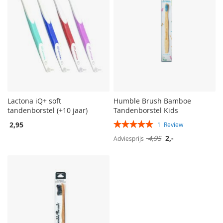
Lactona iQ+ soft
Humble Brush Bamboe
tandenborstel (+10 jaar)
Tandenborstel Kids
Rating:
2,95
1
Review
100%
Speciale
4,95
2,-
Adviesprijs
prijs