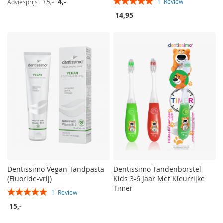
Speciale
15,-
4,-
1
Review
Adviesprijs
100%
prijs
14,95
Dentissimo Vegan Tandpasta
Dentissimo Tandenborstel
(Fluoride-vrij)
Kids 3-6 Jaar Met Kleurrijke
Timer
Rating:
1
Review
100%
15,-