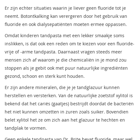
Er zijn echter situaties waarin je liever geen fluoride tot je
neemt. Botontkalking kan verergeren door het gebruik van
fluoride en ook dialysepatiënten moeten ermee oppassen.
Omdat kinderen tandpasta met een lekker smaakje soms
inslikken, is dat ook een reden om te kiezen voor een fluoride-
vrije of -arme tandpasta. Daarnaast vragen steeds meer
mensen zich af waarom je die chemicaliën in je mond zou
stoppen als je gebit ook met puur natuurlijke ingrediënten
gezond, schoon en sterk kunt houden.
Er zijn andere mineralen, die je je tandglazuur kunnen
herstellen en versterken. Van de natuurlijke zoetstof xylitol is
bekend dat het cariës (gaatjes) bestrijdt doordat de bacteriën
het niet kunnen omzetten in zuren zoals suiker. Bovendien
belet xylitol het ze om zich aan het glazuur te hechten en
tandplak te vormen.
Geen enkele tandpasta van Dr. Brite bevat fluoride, maar wel