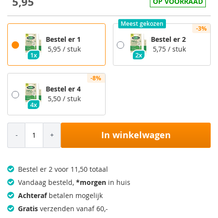
5,95
OP VOORRAAD
Meest gekozen
-3%
Bestel er 1
Bestel er 2
5,95
/ stuk
5,75
/ stuk
1x
2x
-8%
Bestel er 4
5,50
/ stuk
4x
In winkelwagen
Bestel er 2 voor 11,50 totaal
Vandaag besteld,
*morgen
in huis
Achteraf
betalen mogelijk
Gratis
verzenden vanaf 60,-