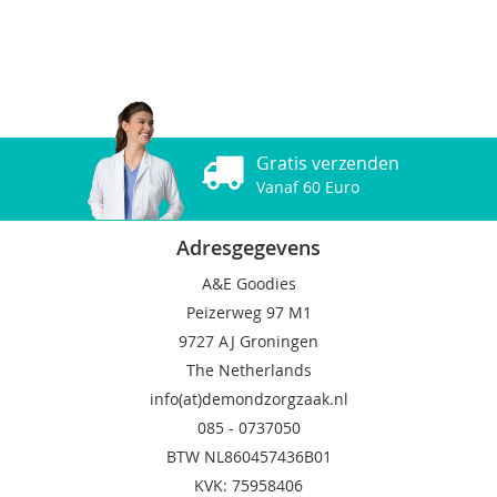
Gratis verzenden
Vanaf 60 Euro
Adresgegevens
A&E Goodies
Peizerweg 97 M1
9727 AJ Groningen
The Netherlands
info(at)demondzorgzaak.nl
085 -
0737050
BTW NL860457436B01
KVK: 75958406