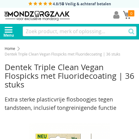
4.8/5
🔒 Veilig & achteraf betalen
Mi
0
Menu
Home
Dentek Triple Clean Vegan Flospicks met Fluoridecoating | 36 stuks
Dentek Triple Clean Vegan
Flospicks met Fluoridecoating | 36
stuks
Extra sterke plasticvrije flosboogjes tegen
tandsteen, inclusief tongreinigende functie