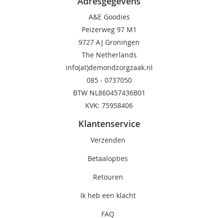
Adresgegevens
A&E Goodies
Peizerweg 97 M1
9727 AJ Groningen
The Netherlands
info(at)demondzorgzaak.nl
085 -
0737050
BTW NL860457436B01
KVK: 75958406
Klantenservice
Verzenden
Betaalopties
Retouren
Ik heb een klacht
FAQ