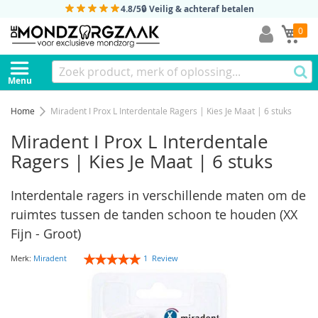
4.8/5
🔒 Veilig & achteraf betalen
Mi
0
Menu
Home
Miradent I Prox L Interdentale Ragers | Kies Je Maat | 6 stuks
Miradent I Prox L Interdentale
Ragers | Kies Je Maat | 6 stuks
Interdentale ragers in verschillende maten om de
ruimtes tussen de tanden schoon te houden (XX
Fijn - Groot)
Rating:
Merk:
Miradent
1
Review
100
100
% of