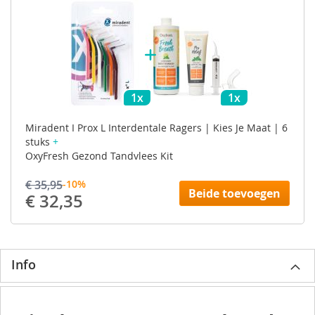
1x
1x
Miradent I Prox L Interdentale Ragers | Kies Je Maat | 6
stuks
+
OxyFresh Gezond Tandvlees Kit
€ 35,95
-10%
Beide toevoegen
€ 32,35
Info